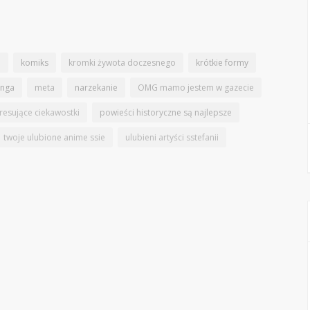
n
komiks
kromki żywota doczesnego
krótkie formy
nga
meta
narzekanie
OMG mamo jestem w gazecie
eresujące ciekawostki
powieści historyczne są najlepsze
twoje ulubione anime ssie
ulubieni artyści sstefanii