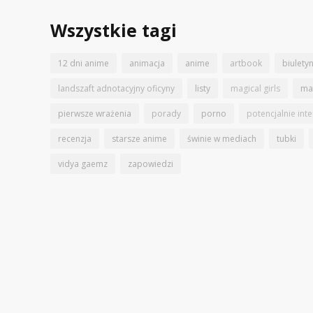
Wszystkie tagi
12 dni anime
animacja
anime
artbook
biulety
landszaft adnotacyjny oficyny
listy
magical girls
ma
pierwsze wrażenia
porady
porno
potencjalnie int
recenzja
starsze anime
świnie w mediach
tubki
vidya gaemz
zapowiedzi