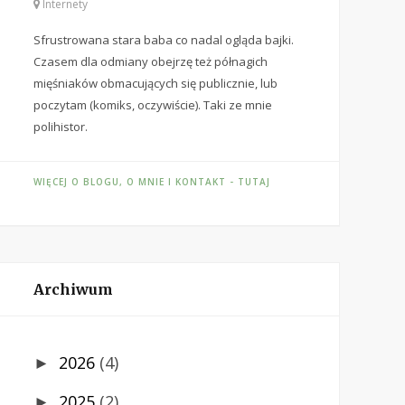
Internety
Sfrustrowana stara baba co nadal ogląda bajki.
Czasem dla odmiany obejrzę też półnagich
mięśniaków obmacujących się publicznie, lub
poczytam (komiks, oczywiście). Taki ze mnie
polihistor.
WIĘCEJ O BLOGU, O MNIE I KONTAKT - TUTAJ
Archiwum
2026
(4)
►
2025
(2)
►