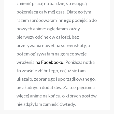
zmienić pracę na bardziej stresującą i
pożerającą cały mój czas. Dlatego tym
razem spróbowałam innego podejścia do
nowych anime: oglądałam każdy
pierwszy odcinek w całości, bez
przerywania nawet na screenshoty, a
potem opisywałam na gorąco swoje
wrażenia
na Facebooku
. Poniższa notka
to właśnie zbiór tego, co już się tam
ukazało, zebranego i uporządkowanego,
bez żadnych dodatków. Za to z pięcioma
więcej anime na końcu, o których postów
nie zdążyłam zamieścić wtedy.