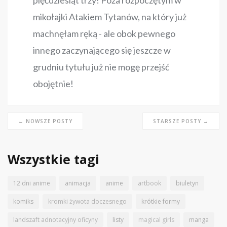
pięćdziesiąt trzy! Poza rozpoczętym w
mikołajki Atakiem Tytanów, na który już
machnęłam ręką - ale obok pewnego
innego zaczynającego się jeszcze w
grudniu tytułu już nie mogę przejść
obojętnie!
← NOWSZE POSTY
STARSZE POSTY →
Wszystkie tagi
12 dni anime
animacja
anime
artbook
biuletyn
komiks
kromki żywota doczesnego
krótkie formy
landszaft adnotacyjny oficyny
listy
magical girls
manga