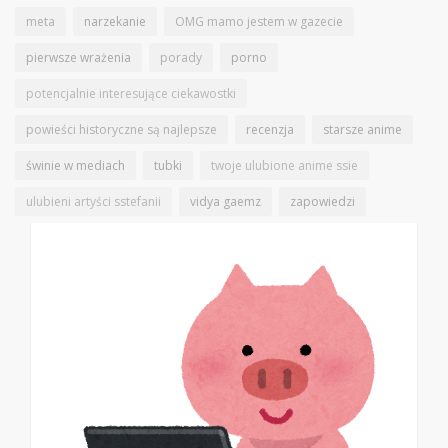
meta
narzekanie
OMG mamo jestem w gazecie
pierwsze wrażenia
porady
porno
potencjalnie interesujące ciekawostki
powieści historyczne są najlepsze
recenzja
starsze anime
świnie w mediach
tubki
twoje ulubione anime ssie
ulubieni artyści sstefanii
vidya gaemz
zapowiedzi