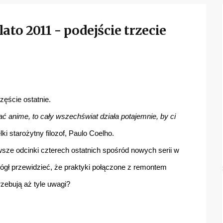
ato 2011 - podejście trzecie
częście ostatnie.
ć anime, to cały wszechświat działa potajemnie, by ci
elki starożytny filozof, Paulo Coelho.
wsze odcinki czterech ostatnich spośród nowych serii w
mógł przewidzieć, że praktyki połączone z remontem
zebują aż tyle uwagi?