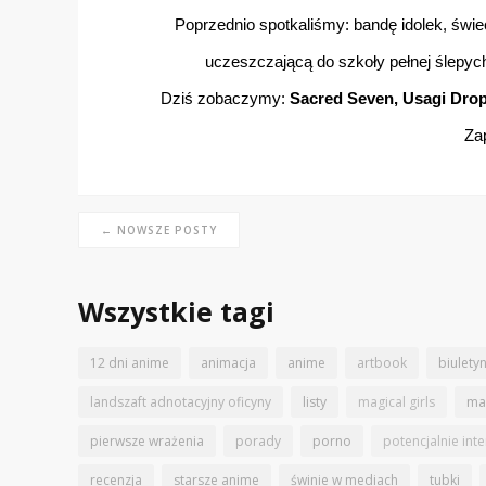
Poprzednio spotkaliśmy: bandę idolek, świ
uczeszczającą do szkoły pełnej ślepych
Dziś zobaczymy:
Sacred Seven, Usagi Dro
Za
← NOWSZE POSTY
Wszystkie tagi
12 dni anime
animacja
anime
artbook
biulety
landszaft adnotacyjny oficyny
listy
magical girls
ma
pierwsze wrażenia
porady
porno
potencjalnie int
recenzja
starsze anime
świnie w mediach
tubki