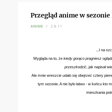
Przegląd anime w sezonie l
ANIME
2.8.11
...I na sz
Wygląda na to, że
kiedy gorąco pragniesz ogląda
przeszkodzić
, jak napisał wi
Ale mnie wreszcie udało się obejrzeć cztery pier
tym sezonie. A nie było łatwo - w końcu kto 
mieszkania potr