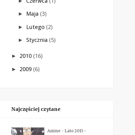
Czerwca
(1)
►
Maja
(3)
►
Lutego
(2)
►
Stycznia
(5)
►
2010
(16)
►
2009
(6)
►
Najczęściej czytane
Anime - Lato 2015 -