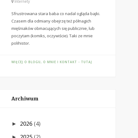
Internety
Sfrustrowana stara baba co nadal ogląda bajki.
Czasem dla odmiany obejrzę też półnagich
mięśniaków obmacujących się publicznie, lub
poczytam (komiks, oczywiście). Taki ze mnie
polihistor.
WIĘCEJ O BLOGU, O MNIE I KONTAKT - TUTAJ
Archiwum
2026
(4)
►
2025
(2)
►