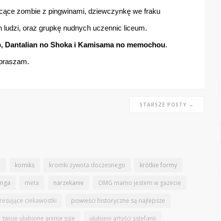
ecące zombie z pingwinami, dziewczynkę we fraku
 ludzi, oraz grupkę nudnych uczennic liceum.
p, Dantalian no Shoka i Kamisama no memochou
.
praszam.
STARSZE POSTY →
n
komiks
kromki żywota doczesnego
krótkie formy
nga
meta
narzekanie
OMG mamo jestem w gazecie
eresujące ciekawostki
powieści historyczne są najlepsze
twoje ulubione anime ssie
ulubieni artyści sstefanii