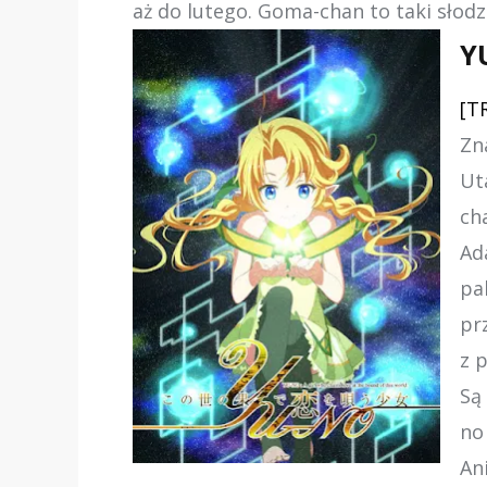
aż do lutego. Goma-chan to taki słodz
Y
[T
Zn
Ut
ch
Ad
pa
pr
z 
Są
no
An