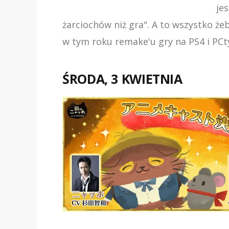
je
żarciochów niż gra". A to wszystko ż
w tym roku remake'u gry na PS4 i PCt
ŚRODA, 3 KWIETNIA