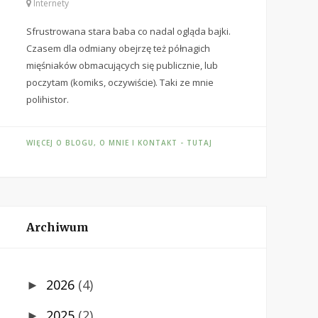
Internety
Sfrustrowana stara baba co nadal ogląda bajki.
Czasem dla odmiany obejrzę też półnagich
mięśniaków obmacujących się publicznie, lub
poczytam (komiks, oczywiście). Taki ze mnie
polihistor.
WIĘCEJ O BLOGU, O MNIE I KONTAKT - TUTAJ
Archiwum
2026
(4)
►
2025
(2)
►