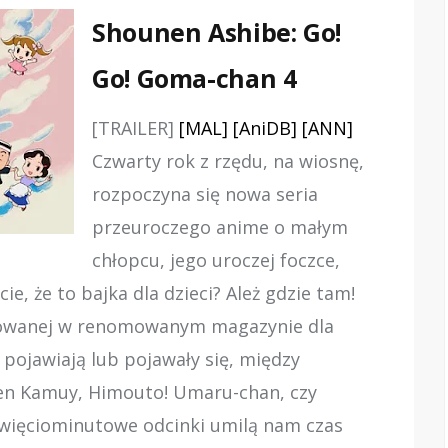
Shounen Ashibe: Go!
Go! Goma-chan 4
[TRAILER]
[MAL]
[AniDB]
[ANN]
Czwarty rok z rzędu, na wiosnę,
rozpoczyna się nowa seria
przeuroczego anime o małym
chłopcu, jego uroczej foczce,
cie, że to bajka dla dzieci? Ależ gdzie tam!
kowanej w renomowanym magazynie dla
pojawiają lub pojawały się, między
lden Kamuy, Himouto! Umaru-chan, czy
więciominutowe odcinki umilą nam czas