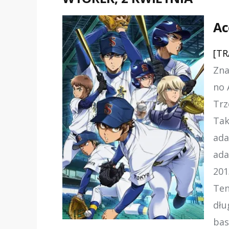
Ac
[TR
Zna
no 
Trz
Tak
ada
ada
201
Ten
dłu
bas