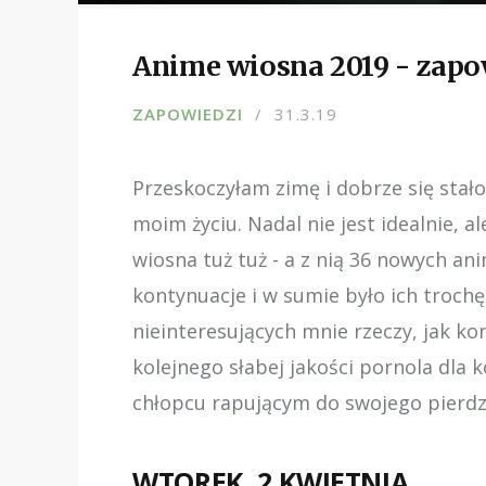
Anime wiosna 2019 - zapo
ZAPOWIEDZI
31.3.19
Przeskoczyłam zimę i dobrze się stało
moim życiu. Nadal nie jest idealnie, a
wiosna tuż tuż - a z nią 36 nowych an
kontynuacje i w sumie było ich trochę
nieinteresujących mnie rzeczy, jak ko
kolejnego słabej jakości pornola dla k
chłopcu rapującym do swojego pierdz
WTOREK, 2 KWIETNIA