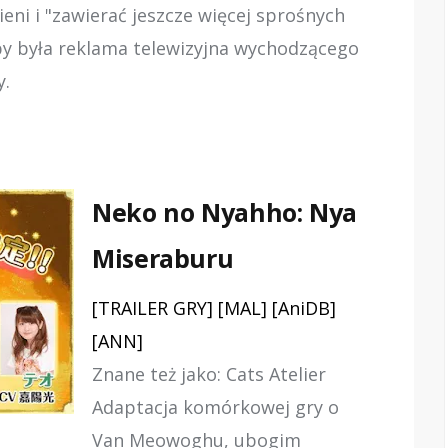
sieni i "zawierać jeszcze więcej sprośnych
eby była reklama telewizyjna wychodzącego
y.
Neko no Nyahho: Nya
Miseraburu
[TRAILER GRY]
[MAL]
[AniDB]
[ANN]
Znane też jako: Cats Atelier
Adaptacja komórkowej gry o
Van Meowoghu, ubogim