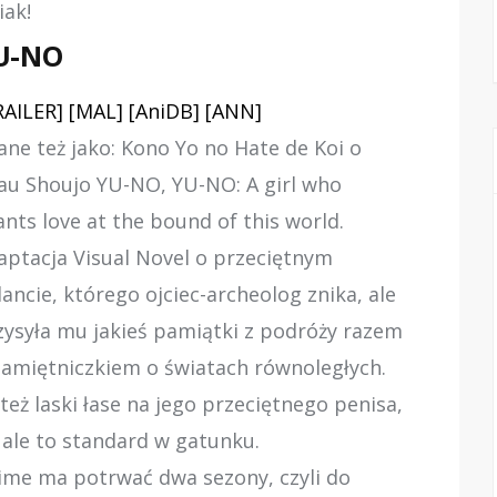
iak!
U-NO
RAILER]
[MAL]
[AniDB]
[ANN]
ane też jako: Kono Yo no Hate de Koi o
au Shoujo YU-NO, YU-NO: A girl who
ants love at the bound of this world.
aptacja Visual Novel o przeciętnym
lancie, którego ojciec-archeolog znika, ale
zysyła mu jakieś pamiątki z podróży razem
pamiętniczkiem o światach równoległych.
 też laski łase na jego przeciętnego penisa,
 ale to standard w gatunku.
ime ma potrwać dwa sezony, czyli do