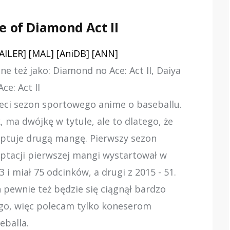
e of Diamond Act II
AILER]
[MAL]
[AniDB]
[ANN]
ne też jako: Diamond no Ace: Act II, Daiya
Ace: Act II
eci sezon sportowego anime o baseballu.
, ma dwójkę w tytule, ale to dlatego, że
ptuje drugą mangę. Pierwszy sezon
ptacji pierwszej mangi wystartował w
3 i miał 75 odcinków, a drugi z 2015 - 51.
 pewnie też będzie się ciągnął bardzo
go, więc polecam tylko koneserom
eballa.