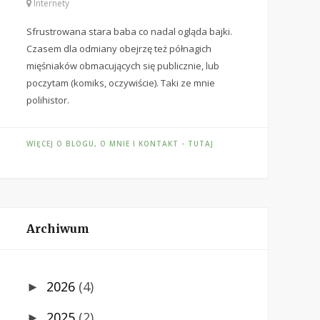
Internety
Sfrustrowana stara baba co nadal ogląda bajki.
Czasem dla odmiany obejrzę też półnagich
mięśniaków obmacujących się publicznie, lub
poczytam (komiks, oczywiście). Taki ze mnie
polihistor.
WIĘCEJ O BLOGU, O MNIE I KONTAKT - TUTAJ
Archiwum
2026
(4)
►
2025
(2)
►