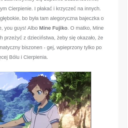
nym Cierpienie. I płakać i krzyczeć na innych.
o głębokie, bo była tam alegoryczna bajeczka o
ie, you guys! Albo
Mine Fujiko
. O matko, Mine
ch przeżyć z dzieciństwa, żeby się okazało, że
amatyczny biszonen - gej, wpieprzony tylko po
cej Bólu i Cierpienia.