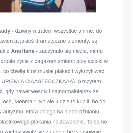
kady
- dziwnym trafem wszystkie anime, do
zawierają jakieś dramatyczne elementy, są
takie
AnoHana
- zaczynało się nieźle, mimo
rosłe życie z bagażem śmierci przyjaciółki w
o, co chwilę ktoś musiał płakać i wykrzykiwać
NMA UPIEKŁA CIAASTEECZKAAA). Szczytem
i, gdy nawet wesoły i najnormalniejszy ze
 och, Menma!". No ale ludzie to kupili, bo do
 autyzmu, która polega na nieodróżnianiu
plastikowego płakania na zawołanie. To samo
rki zachowywały się zupełnie bezsensownie,