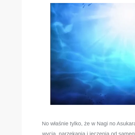
No właśnie tylko, że w Nagi no Asukara
wycia, narzekania i jęczenia od samego