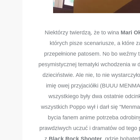
Niektórzy twierdzą, że to wina
Mari O
których pisze scenariusze, a które 
przepełnione patosem. No bo weźmy 
pesymistycznej tematyki wchodzenia w do
dzieciństwie. Ale nie, to nie wystarczył
imię owej przyjaciółki (BUUU ME
wszystkiego były dwa ostatnie odcink
wszystkich Poppo wył i darł się "Menma,
bycia fanem anime potrzeba odrobiny
prawdziwych uczuć i dramatów od tego 
z
Black Rock Shooter
, gdzie bohate