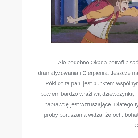
Ale podobno Okada potrafi pisać 
dramatyzowania i Cierpienia. Jeszcze na 
Póki co ta pani jest punktem wspólny
bowiem bardzo wrażliwą dziewczynką i
naprawdę jest wzruszające. Dlatego t
próby poruszania widza, że och, bohat
C