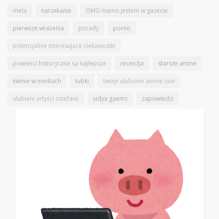
meta
narzekanie
OMG mamo jestem w gazecie
pierwsze wrażenia
porady
porno
potencjalnie interesujące ciekawostki
powieści historyczne są najlepsze
recenzja
starsze anime
świnie w mediach
tubki
twoje ulubione anime ssie
ulubieni artyści sstefanii
vidya gaemz
zapowiedzi