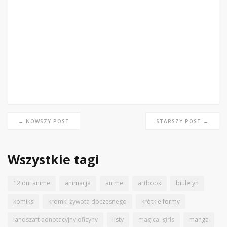
← NOWSZY POST
STARSZY POST →
Wszystkie tagi
12 dni anime
animacja
anime
artbook
biuletyn
komiks
kromki żywota doczesnego
krótkie formy
landszaft adnotacyjny oficyny
listy
magical girls
manga