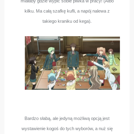
miałaby gdzie wypić sobie piwka w pracy! (Albo
kilku. Ma całą szafkę kufli, a napój nalewa z
takiego kraniku od kega).
Bardzo słabą, ale jedyną możliwą opcją jest
wystawienie kogoś do tych wyborów, a nuż się