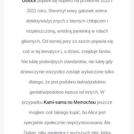
Gosick
pojawił się dopiero na przełomie 2010 i
2011 roku. Stworzył nowy gatunek anime
detektywistycznych z biernym chłopcem i
rozpieszczoną, wredną panienką w rolach
głównych. Od tamtej pory co sezon pojawia się
coś w tej tematyce i, o dziwo, znajduje fanów.
Nie lubię podwójnych standardów, nie lubię gdy
dziewczynie wszystko zostaje wybaczone tylko
dlatego, że jest podobno ładna/podobno
genialna/podobno lepsza od innych. W
przypadku
Kami-sama no Memochou
jeszcze
mogłam coś takiego kupić, bo Alice jest
specjalnie społecznie nieprzystosowana. Ale
Dalian, niby panienka z wyższych sfer, która