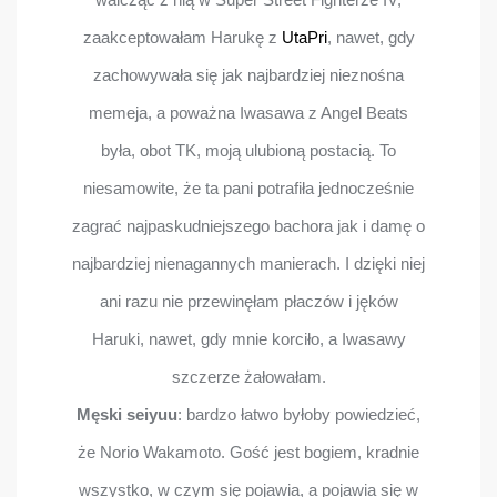
walcząc z nią w Super Street Fighterze IV,
zaakceptowałam Harukę z
UtaPri
, nawet, gdy
zachowywała się jak najbardziej nieznośna
memeja, a poważna Iwasawa z Angel Beats
była, obot TK, moją ulubioną postacią. To
niesamowite, że ta pani potrafiła jednocześnie
zagrać najpaskudniejszego bachora jak i damę o
najbardziej nienagannych manierach. I dzięki niej
ani razu nie przewinęłam płaczów i jęków
Haruki, nawet, gdy mnie korciło, a Iwasawy
szczerze żałowałam.
Męski seiyuu
: bardzo łatwo byłoby powiedzieć,
że Norio Wakamoto. Gość jest bogiem, kradnie
wszystko, w czym się pojawia, a pojawia się w