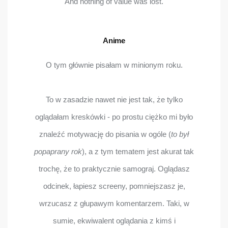
And nothing of value was lost.
Anime
O tym głównie pisałam w minionym roku.
To w zasadzie nawet nie jest tak, że tylko
oglądałam kreskówki - po prostu ciężko mi było
znaleźć motywację do pisania w ogóle (
to był
popaprany rok
), a z tym tematem jest akurat tak
trochę, że to praktycznie samograj. Oglądasz
odcinek, łapiesz screeny, pomniejszasz je,
wrzucasz z głupawym komentarzem. Taki, w
sumie, ekwiwalent oglądania z kimś i