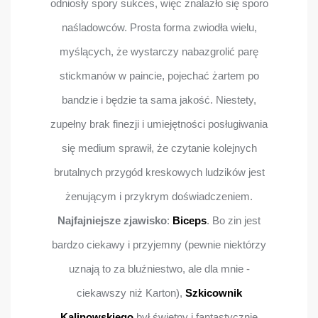
odniosły spory sukces, więc znalazło się sporo
naśladowców. Prosta forma zwiodła wielu,
myślących, że wystarczy nabazgrolić parę
stickmanów w paincie, pojechać żartem po
bandzie i będzie ta sama jakość. Niestety,
zupełny brak finezji i umiejętności posługiwania
się medium sprawił, że czytanie kolejnych
brutalnych przygód kreskowych ludzików jest
żenującym i przykrym doświadczeniem.
Najfajniejsze zjawisko
:
Biceps
. Bo zin jest
bardzo ciekawy i przyjemny (pewnie niektórzy
uznają to za bluźniestwo, ale dla mnie -
ciekawszy niż Karton),
Szkicownik
Kalinowskiego
był świetny i fantastycznie