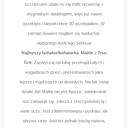
szczęściem udało mi się trafić na wersję z
oryginalnym dubbingiem, więc już nawet
przeklęte i niepotrzebne 3D przebolałam. W
zamian bowiem mogłam się nasłuchać
ulubionego Andy'ego Serkisa!
Najlepszy bohater/bohaterka
:
Mattie
z
True
Grit
. Zazwyczaj nie lubię przemądrzałych i
wygadanych dzieci, prezentowanych jako
lepsze i mądrzejsze od dorosłych. Nie tak świat
działa. Ale Mattie nie jest
lepsza
- wielokrotnie
rozczarowuje się, zderza z rzeczywistością i
wiele uczy. Jest zdeterminowana i pyskata, ale
obrywa za to. Jest też jednak trochę naiwna,