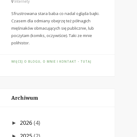
Internety
Sfrustrowana stara baba co nadal ogląda bajki.
Czasem dla odmiany obejrzę też półnagich
mięśniaków obmacujących się publicznie, lub
poczytam (komiks, oczywiście). Taki ze mnie
polihistor.
WIĘCEJ O BLOGU, O MNIE I KONTAKT - TUTAJ
Archiwum
2026
(4)
►
2025
(2)
►