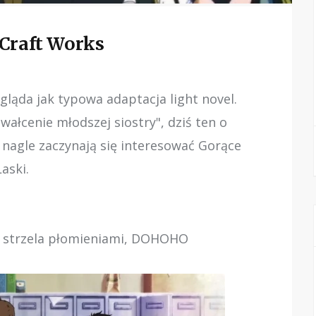
 Craft Works
gląda jak typowa adaptacja light novel.
ałcenie młodszej siostry", dziś ten o
nagle zaczynają się interesować Gorące
Laski.
a strzela płomieniami, DOHOHO