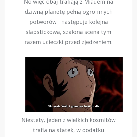
No więc obaj trafiają z Miauem na
dziwną planetę pełną ogromnych
potworów i następuje kolejna
slapstickowa, szalona scena tym
razem ucieczki przed zjedzeniem.
Niestety, jeden z wielkich kosmitów
trafia na statek, w dodatku