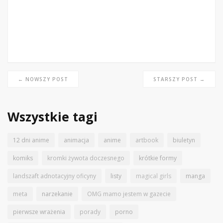
← NOWSZY POST
STARSZY POST →
Wszystkie tagi
12 dni anime
animacja
anime
artbook
biuletyn
komiks
kromki żywota doczesnego
krótkie formy
landszaft adnotacyjny oficyny
listy
magical girls
manga
meta
narzekanie
OMG mamo jestem w gazecie
pierwsze wrażenia
porady
porno