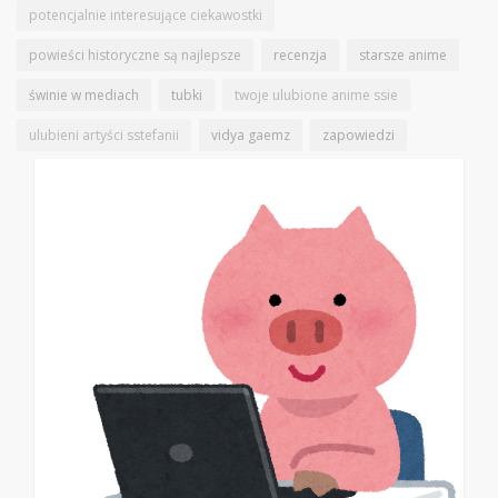
potencjalnie interesujące ciekawostki
powieści historyczne są najlepsze
recenzja
starsze anime
świnie w mediach
tubki
twoje ulubione anime ssie
ulubieni artyści sstefanii
vidya gaemz
zapowiedzi