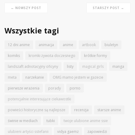
← NOWSZY POST
STARSZY POST →
Wszystkie tagi
12 dni anime
animacja
anime
artbook
biuletyn
komiks
kromki żywota doczesnego
krótkie formy
landszaft adnotacyjny oficyny
listy
magical girls
manga
meta
narzekanie
OMG mamo jestem w gazecie
pierwsze wrażenia
porady
porno
potencjalnie interesujące ciekawostki
powieści historyczne są najlepsze
recenzja
starsze anime
świnie w mediach
tubki
twoje ulubione anime ssie
ulubieni artyści sstefanii
vidya gaemz
zapowiedzi