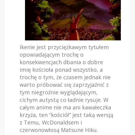
Ikenie jest przyciężkawym tytułem
opowiadającym trochę o
konsekwencjach dbania o dobre
imię kościoła ponad wszystko, a
trochę o tym, że czasem jednak nie
warto próbować się zaprzyjaźnić z
tym niegroźnie wyglądającym,
cichym autystą co ładnie rysuje. W
całym anime nie ma ani kawałeczka
krzyża, ten “kościół” jest taką wersją
z Temu, WcDonaldsem i
czerwonowłosą Matsune Hiku.